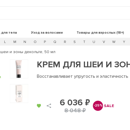
 для тела
Уход за волосами
Товары для взрослых (18+)
L
M
N
O
P
Q
R
S
T
U
V
W
Y
 шеи и зоны декольте, 50 мл
КРЕМ ДЛЯ ШЕИ И ЗОН
Восстанавливает упругость и эластичность
t
6 036 ₽
SALE
-25%
8 048 ₽