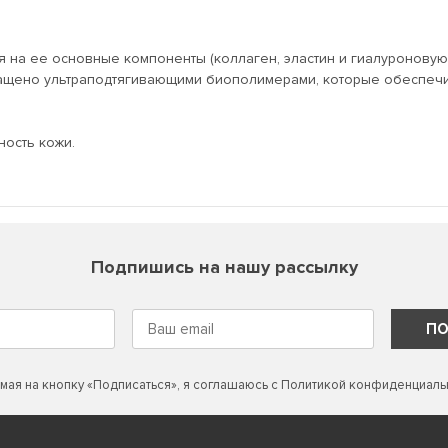
уя на ее основные компоненты (коллаген, эластин и гиалуроновую
ащено ультраподтягивающими биополимерами, которые обеспечи
чность кожи.
Подпишись на нашу рассылку
ПО
мая на кнопку «Подписаться», я соглашаюсь с
Политикой конфиденциаль