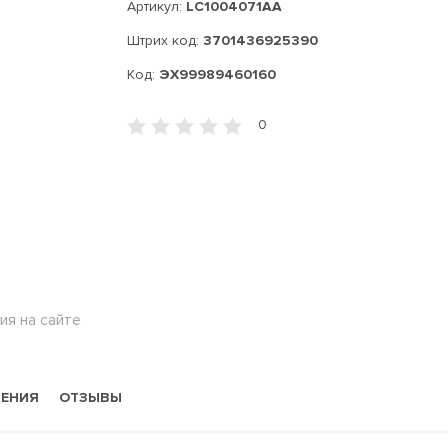
Артикул:
LC1004071AA
Штрих код:
3701436925390
Код:
ЭХ99989460160
0
ия на сайте
НЕНИЯ
ОТЗЫВЫ