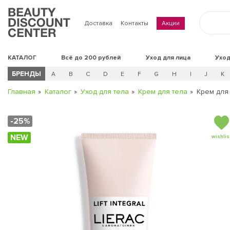
Доставка
Контакты
Акции
КАТАЛОГ
Всё до 200 рублей
Уход для лица
Уход
БРЕНДЫ
A
B
C
D
E
F
G
H
I
J
K
Главная
Каталог
Уход для тела
Крем для тела
Крем для
-25%
NEW
wishlis