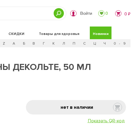
Войти
0
0 ₽
СКИДКИ
Товары для здоровья
Новинки
Z
А
Б
В
Г
К
Л
П
С
Ц
Ч
0 - 9
Ы ДЕКОЛЬТЕ, 50 МЛ
нет в наличии
Показать QR-код