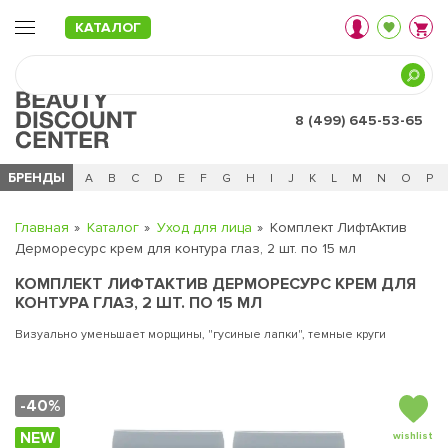
КАТАЛОГ
8 (499) 645-53-65
БРЕНДЫ
Ц
Ч
0 - 9
A
B
C
D
E
F
G
H
I
J
K
L
M
N
O
P
Главная
Каталог
Уход для лица
Комплект ЛифтАктив
Дерморесурс крем для контура глаз, 2 шт. по 15 мл
КОМПЛЕКТ ЛИФТАКТИВ ДЕРМОРЕСУРС КРЕМ ДЛЯ
КОНТУРА ГЛАЗ, 2 ШТ. ПО 15 МЛ
Визуально уменьшает морщины, "гусиные лапки", темные круги
-40%
NEW
wishlist