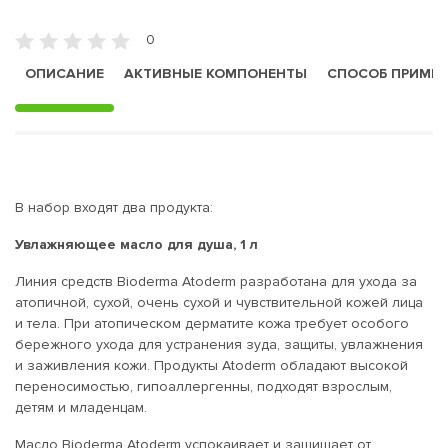
0
ОПИСАНИЕ
АКТИВНЫЕ КОМПОНЕНТЫ
СПОСОБ ПРИМЕ
В набор входят два продукта:
Увлажняющее масло для душа, 1 л
Линия средств Bioderma Atoderm разработана для ухода за
атопичной, сухой, очень сухой и чувствительной кожей лица
и тела. При атопическом дерматите кожа требует особого
бережного ухода для устранения зуда, защиты, увлажнения
и заживления кожи. Продукты Atoderm обладают высокой
переносимостью, гипоаллергенны, подходят взрослым,
детям и младенцам.
Масло Bioderma Atoderm успокаивает и защищает от