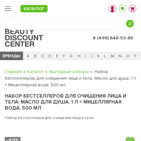
КАТАЛОГ
8 (499) 645-53-65
БРЕНДЫ
Ц
Ч
0 - 9
A
B
C
D
E
F
G
H
I
J
K
L
M
N
O
P
Главная
Каталог
Выгодные наборы
Набор
бестселлеров для очищения лица и тела: Масло для душа, 1 л
+ Мицеллярная вода, 500 мл
НАБОР БЕСТСЕЛЛЕРОВ ДЛЯ ОЧИЩЕНИЯ ЛИЦА И
ТЕЛА: МАСЛО ДЛЯ ДУША, 1 Л + МИЦЕЛЛЯРНАЯ
ВОДА, 500 МЛ
Набор бестселлеров для очищения лица и тела
-40%