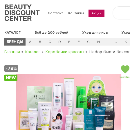
Доставка
Контакты
Акции
КАТАЛОГ
Всё до 200 рублей
Уход для лица
Уход
БРЕНДЫ
A
B
C
D
E
F
G
H
I
J
K
Главная
Каталог
Коробочки красоты
Набор бьюти-боксов 
-78%
NEW
wishlis