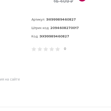
16 409 ₽
Артикул:
ЭХ99989460827
Штрих код:
2094608270017
Код:
ЭХ99989460827
0
ия на сайте