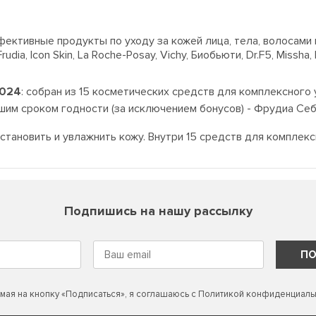
ивные продукты по уходу за кожей лица, тела, волосами и зу
 Frudia, Icon Skin, La Roche-Posay, Vichy, Биобьюти, Dr.F5, Miss
2024
:
собран из 15 косметических средств для комплексного 
ьшим сроком годности (за исключением бонусов) - Фрудиа Се
сстановить и увлажнить кожу. Внутри 15 средств для комплекс
Подпишись на нашу рассылку
ПО
мая на кнопку «Подписаться», я соглашаюсь с
Политикой конфиденциаль