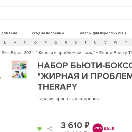
 для тела
Уход за волосами
Товары для взрослых (18+)
L
M
N
O
P
Q
R
S
T
U
V
W
Y
Skin Expert 2024: "Жирная и проблемная кожа" + Renew Beauty T
НАБОР БЬЮТИ-БОКСОВ
"ЖИРНАЯ И ПРОБЛЕМ
t
THERAPY
Терапия красоты и здоровья
3 610 ₽
SALE
-78%