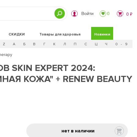
Войти
0
0 ₽
СКИДКИ
Товары для здоровья
Новинки
Z
А
Б
В
Г
К
Л
П
С
Ц
Ч
0 - 9
herapy
 SKIN EXPERT 2024:
НАЯ КОЖА" + RENEW BEAUTY
нет в наличии