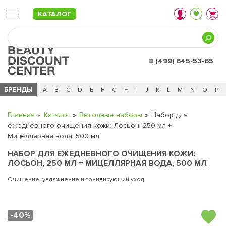
КАТАЛОГ
8 (499) 645-53-65
БРЕНДЫ
Ц
Ч
0 - 9
A
B
C
D
E
F
G
H
I
J
K
L
M
N
O
P
Главная
Каталог
Выгодные наборы
Набор для
ежедневного очищения кожи: Лосьон, 250 мл +
Мицеллярная вода, 500 мл
НАБОР ДЛЯ ЕЖЕДНЕВНОГО ОЧИЩЕНИЯ КОЖИ:
ЛОСЬОН, 250 МЛ + МИЦЕЛЛЯРНАЯ ВОДА, 500 МЛ
Очищение, увлажнение и тонизирующий уход
-40%