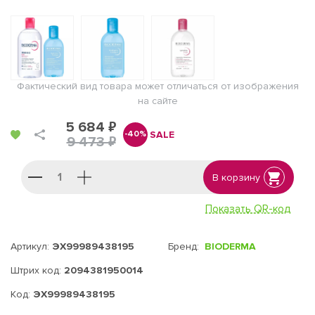
Фактический вид товара может отличаться от изображения
на сайте
5 684 ₽
SALE
-40%
9 473 ₽
В корзину
Показать QR-код
Артикул:
ЭХ99989438195
Бренд:
BIODERMA
Штрих код:
2094381950014
Код:
ЭХ99989438195