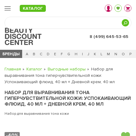
КАТАЛОГ
8 (499) 645-53-65
БРЕНДЫ
Ц
Ч
0 - 9
A
B
C
D
E
F
G
H
I
J
K
L
M
N
O
P
Главная
Каталог
Выгодные наборы
Набор для
выравнивания тона гиперчувствительной кожи:
Успокаивающий флюид, 40 мл + Дневной крем, 40 мл
НАБОР ДЛЯ ВЫРАВНИВАНИЯ ТОНА
ГИПЕРЧУВСТВИТЕЛЬНОЙ КОЖИ: УСПОКАИВАЮЩИЙ
ФЛЮИД, 40 МЛ + ДНЕВНОЙ КРЕМ, 40 МЛ
Набор для выравнивания тона кожи
-40%