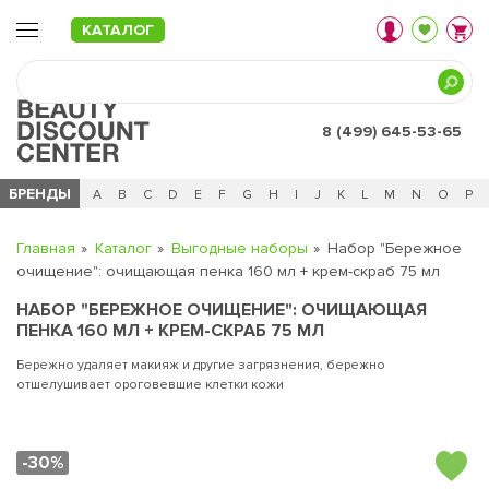
КАТАЛОГ
8 (499) 645-53-65
БРЕНДЫ
Ц
Ч
0 - 9
A
B
C
D
E
F
G
H
I
J
K
L
M
N
O
P
Главная
Каталог
Выгодные наборы
Набор "Бережное
очищение": очищающая пенка 160 мл + крем-скраб 75 мл
НАБОР "БЕРЕЖНОЕ ОЧИЩЕНИЕ": ОЧИЩАЮЩАЯ
ПЕНКА 160 МЛ + КРЕМ-СКРАБ 75 МЛ
Бережно удаляет макияж и другие загрязнения, бережно
отшелушивает ороговевшие клетки кожи
-30%