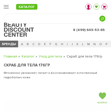
КАТАЛОГ
8 (499) 645-53-65
БРЕНДЫ
Ц
Ч
0 - 9
A
B
C
D
E
F
G
H
I
J
K
L
M
N
O
P
Главная
Каталог
Уход для тела
Скраб для тела 176гр
СКРАБ ДЛЯ ТЕЛА 176ГР
Мгновенно увлажняет, питает и восстанавливает естественный
гидробаланс кожи
wishlist