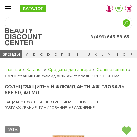
КАТАЛОГ
8 (499) 645-53-65
БРЕНДЫ
Ц
Ч
0 - 9
A
B
C
D
E
F
G
H
I
J
K
L
M
N
O
P
Главная
Каталог
Средства для загара
Солнцезащита
Солнцезащитный флюид анти-аж глобаль SPF 50, 40 мл
СОЛНЦЕЗАЩИТНЫЙ ФЛЮИД АНТИ-АЖ ГЛОБАЛЬ
SPF 50, 40 МЛ
ЗАЩИТА ОТ СОЛНЦА, ПРОТИВ ПИГМЕНТНЫХ ПЯТЕН,
РАЗГЛАЖИВАНИЕ, ТОНИРОВАНИЕ, УВЛАЖНЕНИЕ
-20%