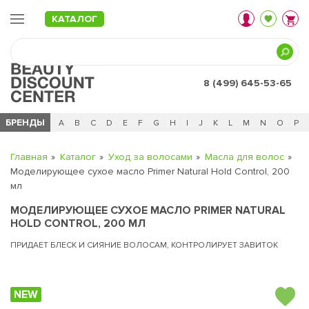
КАТАЛОГ
8 (499) 645-53-65
БРЕНДЫ
Ц
Ч
0 - 9
A
B
C
D
E
F
G
H
I
J
K
L
M
N
O
P
Главная
Каталог
Уход за волосами
Масла для волос
Моделирующее сухое масло Primer Natural Hold Control, 200
мл
МОДЕЛИРУЮЩЕЕ СУХОЕ МАСЛО PRIMER NATURAL
HOLD CONTROL, 200 МЛ
ПРИДАЕТ БЛЕСК И СИЯНИЕ ВОЛОСАМ, КОНТРОЛИРУЕТ ЗАВИТОК
NEW