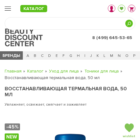
КАТАЛОГ
8 (499) 645-53-65
БРЕНДЫ
Ц
Ч
0 - 9
A
B
C
D
E
F
G
H
I
J
K
L
M
N
O
P
Главная
Каталог
Уход для лица
Тоники для лица
Восстанавливающая термальная вода, 50 мл
ВОССТАНАВЛИВАЮЩАЯ ТЕРМАЛЬНАЯ ВОДА, 50
МЛ
Увлажняет, освежает, смягчает и заживляет
-45%
NEW
wishlist