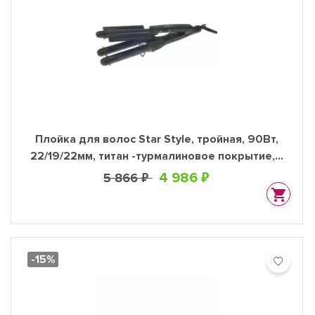
Плойка для волос Star Style, тройная, 90Вт,
22/19/22мм, титан -турмалиновое покрытие, с
терморегулятором
4 986 ₽
5 866 ₽
-15%