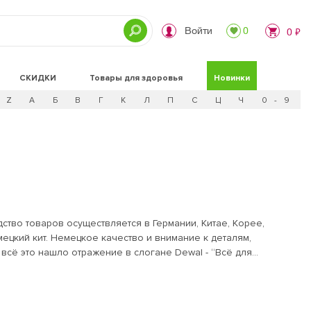
Войти
0
0 ₽
СКИДКИ
Товары для здоровья
Новинки
Z
А
Б
В
Г
К
Л
П
С
Ц
Ч
0 - 9
ство товаров осуществляется в Германии, Китае, Корее,
всё это нашло отражение в слогане Dewal - “Всё для
мы постоянно
 ответственность - технологический
продукта, доводя его до совершенства.