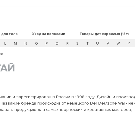
 для тела
Уход за волосами
Товары для взрослых (18+)
L
M
N
O
P
Q
R
S
T
U
V
W
Y
ка
ТАЙ
мании и зарегистрирован в России в 1998 году. Дизайн и производ
вать продукцию для самых творческих и креативных мастеров, - 
х инструментов и аксессуаров для
 технологии и дизайн с надежностью и приемлемой ценой. Основа успеха Dewal на шаг впереди - 
тилистов, поэтому предлагаем самые актуальные и профессиональные инструменты;
ует каждую новинку и дает рекомендации по улучшению каждого 