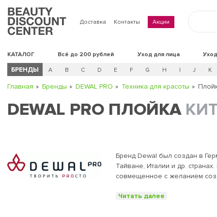
Доставка
Контакты
Акции
КАТАЛОГ
Всё до 200 рублей
Уход для лица
Уход
БРЕНДЫ
A
B
C
D
E
F
G
H
I
J
K
Главная
Бренды
DEWAL PRO
Техника для красоты
Плой
DEWAL PRO ПЛОЙКА
КИ
Бренд Dewal был создан в Гер
Тайване, Италии и др. странах. Название бренда происходит от немецкого Der Deutsche Wal - немецкий кит. Немецкое качество и внимание к деталям,
совмещенное с желанием созда
творчества парикмахеров и стилистов”. Миссия Dewal - сделать доступной профессиональную линейку парикмахерски
Читать далее
стилистов и парикмахеров, соединить лучшие
изучаем потребности парикмахеров и с
отдел Dewal тщательно тестир