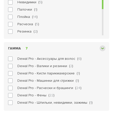
Невидимки (
5
)
Палочки (
1
)
Плойка (
14
)
Расческа (
5
)
Резинка (
2
)
Сеточка (
1
)
Фен (
37
)
ГАММА
7
Чаша (
1
)
Dewal Pro - Аксессуары для волос (
6
)
Щетка (
26
)
Dewal Pro - Валики и резинки (
2
)
Щипцы (
4
)
Dewal Pro - Кисти парикмахерские (
1
)
Dewal Pro - Машинки для стрижки (
1
)
Dewal Pro - Расчески и брашинги (
24
)
Dewal Pro - Фены (
22
)
Dewal Pro - Шпильки, невидимки, зажимы (
1
)