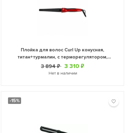
Плойка для волос Curl Up конусная,
титан+турмалин, с терморегулятором,
диаметр 19-32мм, 60Вт
3 310 ₽
3 894 ₽
Нет в наличии
-15%