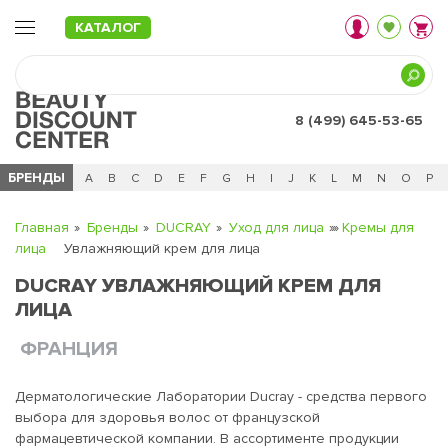
КАТАЛОГ
8 (499) 645-53-65
БРЕНДЫ
Ц
Ч
0 - 9
A
B
C
D
E
F
G
H
I
J
K
L
M
N
O
P
Главная
Бренды
DUCRAY
Уход для лица
Кремы для
лица
Увлажняющий крем для лица
DUCRAY УВЛАЖНЯЮЩИЙ КРЕМ ДЛЯ
ЛИЦА
ФРАНЦИЯ
Дерматологические Лаборатории Ducray - средства первого
выбора для здоровья волос от французской
фармацевтической компании. В ассортименте продукции