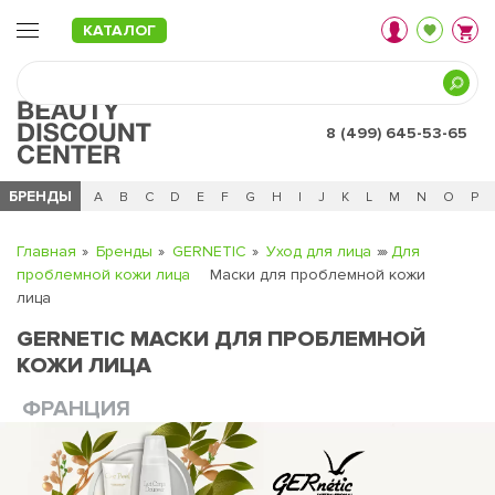
КАТАЛОГ
8 (499) 645-53-65
БРЕНДЫ
Ц
Ч
0 - 9
A
B
C
D
E
F
G
H
I
J
K
L
M
N
O
P
Главная
Бренды
GERNETIC
Уход для лица
Для
проблемной кожи лица
Маски для проблемной кожи
лица
GERNETIC МАСКИ ДЛЯ ПРОБЛЕМНОЙ
КОЖИ ЛИЦА
ФРАНЦИЯ