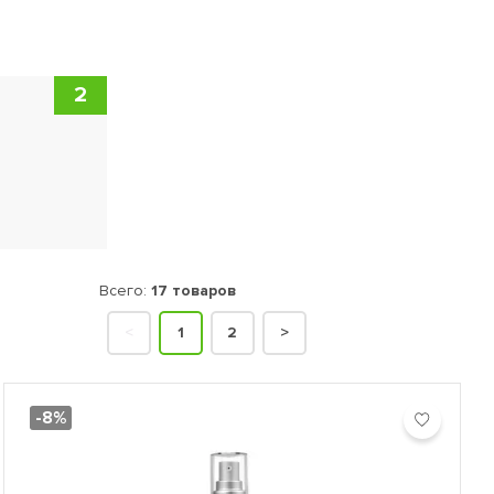
ON для сухой и нормальной кожи: KUKUI, RENEW formula для
мужчин, а также линия пилингов и осветляющих средств.
 потери эластичности и других проблем с кожей.
2
Всего:
17 товаров
<
1
2
>
-8%