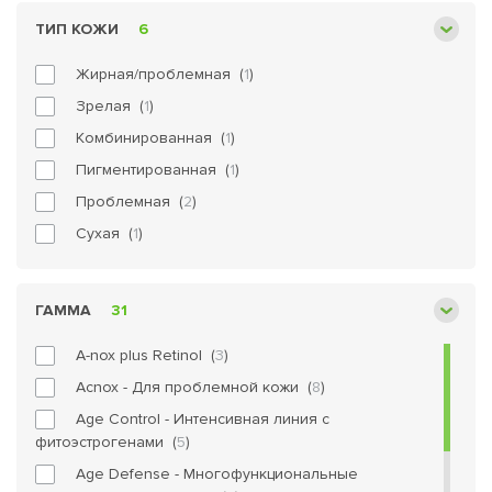
Сыворотка (
10
)
ТИП КОЖИ
6
Эмульсия (
5
)
Жирная/проблемная (
1
)
Зрелая (
1
)
Комбинированная (
1
)
Пигментированная (
1
)
Проблемная (
2
)
Сухая (
1
)
ГАММА
31
A-nox plus Retinol (
3
)
Acnox - Для проблемной кожи (
8
)
Age Control - Интенсивная линия с
фитоэстрогенами (
5
)
Age Defense - Многофункциональные