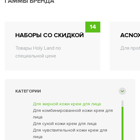
ГАММЫ БРЕНДА
линий, которые можно разделить на следующие подгруппы: для проблемной ко
BOLDCARE, C the SUCCESS, Q1
чувствительной кожи: AZULEN,
Косметика этой марки имеет ст
14
НАБОРЫ СО СКИДКОЙ
ACNO
Товары Holy Land по
Для про
специальной цене
Уход для лица
КАТЕГОРИИ
Кремы для лица
Для жирной кожи крем для лица
Для комбинированной кожи крем для
лица
Для сухой кожи крем для лица
Для чувствительной кожи крем для
лица