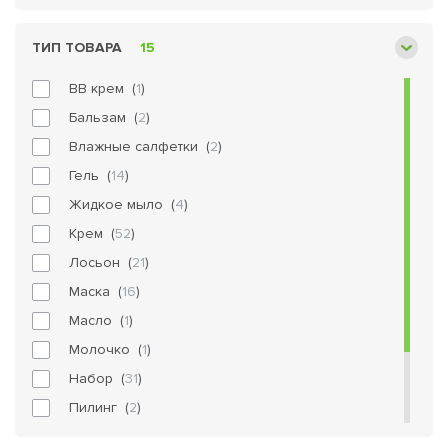
Тоники для лица
Уход для тела
ТИП ТОВАРА
15
Уход за волосами
BB крем (
1
)
СКИДКИ
Бальзам (
2
)
Косметические наборы
Новинки
Влажные салфетки (
2
)
Выгодные наборы
Гель (
14
)
Израильская косметика
Жидкое мыло (
4
)
Косметика для макияжа
Крем (
52
)
Лечебная косметика
Макияж для лица
Масла
Лосьон (
21
)
Средства для загара
Маска (
16
)
Уходовая косметика
Масло (
1
)
Молочко (
1
)
Набор (
31
)
Пилинг (
2
)
Пудра (
1
)