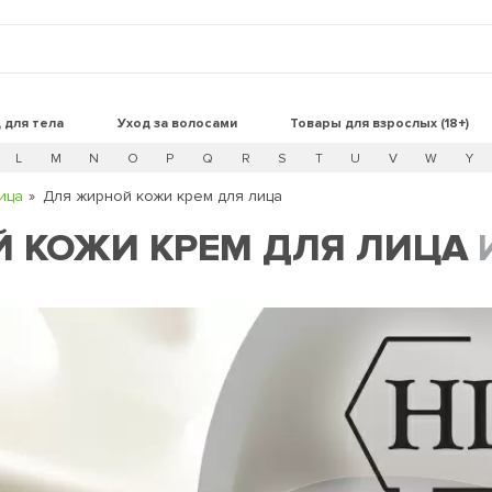
 для тела
Уход за волосами
Товары для взрослых (18+)
L
M
N
O
P
Q
R
S
T
U
V
W
Y
ица
Для жирной кожи крем для лица
Й КОЖИ КРЕМ ДЛЯ ЛИЦА