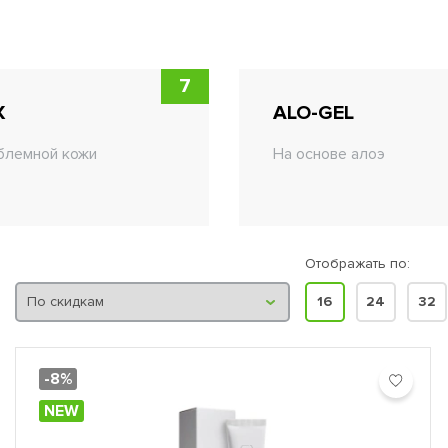
жи: A-NOX, YOUTHFUL для сохранения молодости: AGE CONTROL, BIO REPAIR,
0 COENZYME ENERGIZER, PHYTOMIDE для жирной кожи: DOUBLE ACTI
 CALM-RED Также есть солнцезащитная линия, линия товаров для 
атус лечебной, так как используется для лечения акне, купероза,
7
X
ALO-GEL
блемной кожи
На основе алоэ
Отображать по:
16
24
32
-8%
NEW