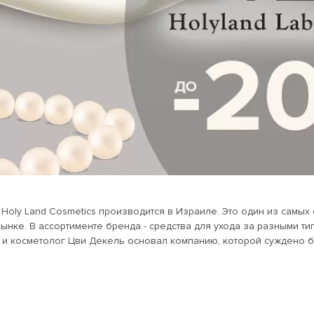
oly Land Cosmetics производится в Израиле. Это один из самых
именте бренда - средства для ухода за разными типами кожи. История Holy Land ведет свое начал
 и косметолог Цви Декель основал компанию, которой суждено б
за кожей. При создании своей продукции в Holy Land используют
оря, морские водоросли и другие компоненты. Перед тем, как вы
действие. Сейчас косметика холи ленд представлена в более 20