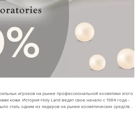
 сильных игроков на рынке профессиональной косметики этого
о с 1984 года -
ыло стать одним из лидеров на рынке косметических средств
ся все богатства природы Израиля: ценные масла растений и
йти на рынок, каждый товар тщательно тестируется. Формулы
0 наименованиях различных кремов, сывороток, гелей, а