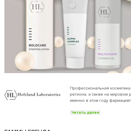
Профессиональная косметика H
региона, а также на мировом рынке. В ассорт
именно в этом году фармацевт
для профессионального ухода 
Читать далее
фруктов, минералы мертвого м
имеют клинически доказанное 
также ампульной косметики. Косметика Holy Land предназначена для всех типов кожи, включая увядающую и проблемную. Продукция представлена десятками