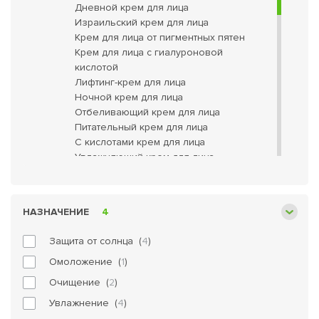
Дневной крем для лица
Израильский крем для лица
Крем для лица от пигментных пятен
Крем для лица с гиалуроновой
кислотой
Лифтинг-крем для лица
Ночной крем для лица
Отбеливающий крем для лица
Питательный крем для лица
С кислотами крем для лица
Увлажняющий крем для лица
Маски для лица
Для проблемной кожи лица
Лосьоны для лица
НАЗНАЧЕНИЕ
4
Антивозрастная косметика
Защита от солнца (
4
)
Для глаз
Омоложение (
1
)
Скрабы и пилинги
Средства для снятия макияжа
Очищение (
2
)
Средства для умывания
Увлажнение (
4
)
Сыворотки/Эссенции для лица