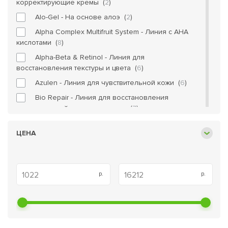
корректирующие кремы (
2
)
Alo-Gel - На основе алоэ (
2
)
Alpha Complex Multifruit System - Линия с AHA
кислотами (
8
)
Alpha-Beta & Retinol - Линия для
восстановления текстуры и цвета (
6
)
Azulen - Линия для чувствительной кожи (
6
)
Bio Repair - Линия для восстановления
поврежденной кожи и для кожи (
7
)
C The Success - Линия с витамином C (
12
)
ЦЕНА
Calm Derm - Антикуперозная линия (
2
)
Creams - Кремы (
3
)
Dermalight - Линия для осветления пигментных
пятен (
8
)
Double Action - Линия для жирной кожи (
8
)
Fusion - Лифтинг и питание для всех типов
кожи (
1
)