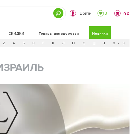
Войти
0
0 ₽
СКИДКИ
Товары для здоровья
Новинки
Z
А
Б
В
Г
К
Л
П
С
Ц
Ч
0 - 9
ИЗРАИЛЬ