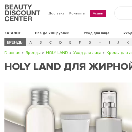
Доставка
Контакты
Акции
КАТАЛОГ
Всё до 200 рублей
Уход для лица
Уход
БРЕНДЫ
A
B
C
D
E
F
G
H
I
J
K
Главная
Бренды
HOLY LAND
Уход для лица
Кремы для л
HOLY LAND ДЛЯ ЖИРНО