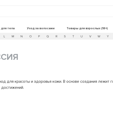
 для тела
Уход за волосами
Товары для взрослых (18+)
L
M
N
O
P
Q
R
S
T
U
V
W
Y
ССИЯ
од для красоты и здоровья кожи. В основе создания лежит г
 достижений.
ий бренд создает системы ухода, которые не маскируют проб
ет все необходимые этапы ухода с продуманными сбалансиро
 потребности каждого типа кожи. Эффективность средств п