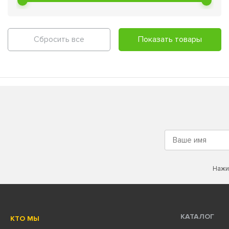
Re:Vitalize - Для сухой, склонной к сухости и
нормальной кожи (
1
)
Smart - Специальные средства для лица (
23
)
Сбросить все
Показать товары
Нажи
КАТАЛОГ
КТО МЫ