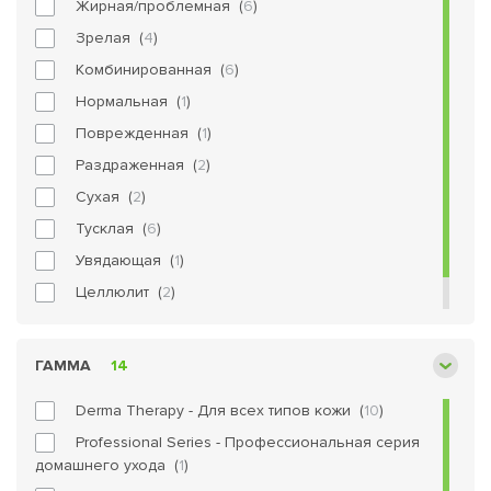
Жирная/проблемная (
6
)
Зрелая (
4
)
Комбинированная (
6
)
Нормальная (
1
)
Поврежденная (
1
)
Раздраженная (
2
)
Сухая (
2
)
Тусклая (
6
)
Увядающая (
1
)
Целлюлит (
2
)
Чувствительная (
5
)
ГАММА
14
Derma Therapy - Для всех типов кожи (
10
)
Professional Series - Профессиональная серия
домашнего ухода (
1
)