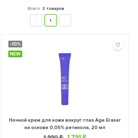
своей красоты!
Всего:
3 товаров
<
1
>
-10%
NEW
Ночной крем для кожи вокруг глаз Age Eraser
на основе 0,05% ретинола, 20 мл
1 791 ₽
1 990 ₽