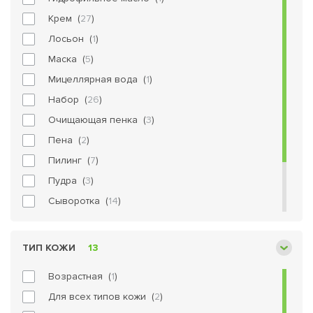
Крем (
27
)
Лосьон (
1
)
Маска (
5
)
Мицеллярная вода (
1
)
Набор (
26
)
Очищающая пенка (
3
)
Пена (
2
)
Пилинг (
7
)
Пудра (
3
)
Сыворотка (
14
)
Тоник (
9
)
Флюид (
1
)
ТИП КОЖИ
13
Эмульсия (
1
)
Возрастная (
1
)
Для всех типов кожи (
2
)