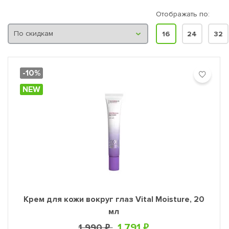
ть реальность, в которой каждый может раскрыть потенциал 
Отображать по:
16
24
32
-10%
NEW
Крем для кожи вокруг глаз Vital Moisture, 20
мл
1 791 ₽
1 990 ₽