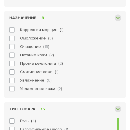
НАЗНАЧЕНИЕ
8
Коррекция морщин (
1
)
Омоложение (
3
)
Очищение (
15
)
Питание кожи (
2
)
Против целлюлита (
2
)
Смягчение кожи (
1
)
Увлажнение (
6
)
Увлажнение кожи (
2
)
ТИП ТОВАРА
15
Гель (
4
)
Гидрофильное масло (
1
)