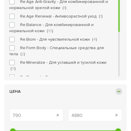
Re:Age Anti-Gravity - Для комбинированной и
нормальной зрелой кожи (
1
)
Re:Age Renewal - Антивозрастной уход (
1
)
Re:Balance - Для комбинированной и
нормальной кожи (
10
)
Re:Biom - Для чувствительной кожи (
4
)
Re:Form Body - Специальные средства для
тела (
2
)
Re:Mineralize - Для уставшей и тусклой кожи
(
11
)
Re:Pigment - Для защиты кожи от появления
пигментных пятен (
1
)
ЦЕНА
Re:Program - Для жирной и комбинированной
проблемной кожи (
22
)
Re:Program Delicate - Для обезвоженной и
раздраженной проблемной кожи (
2
)
Re:Vita C - Для тусклой и утратившей сияние
кожи (
15
)