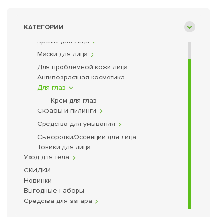
лабораториях.
Миссия ICON SKIN – создава
КАТЕГОРИИ
Уход для лица
Кремы для лица
Маски для лица
Для проблемной кожи лица
Антивозрастная косметика
Для глаз
Крем для глаз
Скрабы и пилинги
Средства для умывания
Сыворотки/Эссенции для лица
Тоники для лица
Уход для тела
СКИДКИ
Новинки
Выгодные наборы
Средства для загара