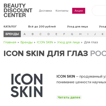
Доставка
Контакты
Акции
КАТАЛОГ
Всё до 200 рублей
Уход для лица
Уход
БРЕНДЫ
A
B
C
D
E
F
G
H
I
J
K
Главная
Бренды
ICON SKIN
Уход для лица
Для глаз
ICON SKIN ДЛЯ ГЛАЗ
РО
ICON SKIN
– продуманный ух
понимание ценности научных
На базе научных исследован
Каждая из 7 систем включа
Читать далее
учитывающее особенности и