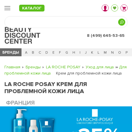
КАТАЛОГ
8 (499) 645-53-65
БРЕНДЫ
Ц
Ч
0 - 9
A
B
C
D
E
F
G
H
I
J
K
L
M
N
O
P
Главная
Бренды
LA ROCHE POSAY
Уход для лица
Для
проблемной кожи лица
Крем для проблемной кожи лица
LA ROCHE POSAY КРЕМ ДЛЯ
ПРОБЛЕМНОЙ КОЖИ ЛИЦА
ФРАНЦИЯ