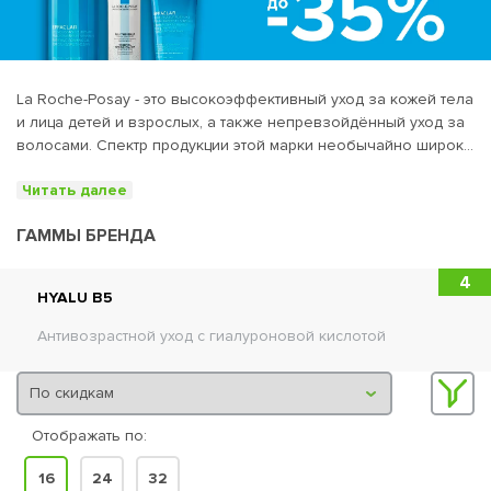
La Roche-Posay - это высокоэффективный уход за кожей тела
и лица детей и взрослых, а также непревзойдённый уход за
волосами. Спектр продукции этой марки необычайно широк,
помимо лечебных препаратов выпускается линия
Читать далее
декоративной косметики. Все средства разработаны в
тесном взаимодействии с врачами-дерматологами, с учётом
ГАММЫ БРЕНДА
новейших технологий и научных достижений, поэтому не
представляют никакой опасности ни человеческому
4
здоровью, ни окружающей среде. Косметические средства
HYALU B5
на 100% гипоаллергенны, не вызывают угревую сыпь, не
содержат масел, отличаются высоким содержанием активных
Антивозрастной уход с гиалуроновой кислотой
действующих веществ и минимальным использованием
ароматических компонентов.
Отображать по:
16
24
32