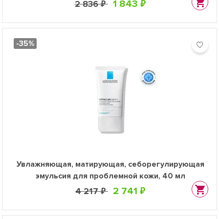
постакне, повторного проявления
1 843 ₽
2 836 ₽
несовершенств, 40 мл
-35%
Увлажняющая, матирующая, себорегулирующая
эмульсия для проблемной кожи, 40 мл
2 741 ₽
4 217 ₽