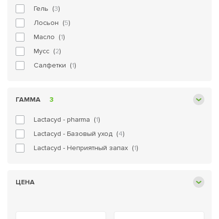
Гель (
3
)
Лосьон (
5
)
Масло (
1
)
Мусс (
2
)
Салфетки (
1
)
ГАММА
3
Lactacyd - pharma (
1
)
Lactacyd - Базовый уход (
4
)
Lactacyd - Неприятный запах (
1
)
ЦЕНА