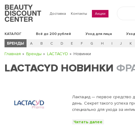
Доставка
Контакты
Акции
КАТАЛОГ
Всё до 200 рублей
Уход для лица
Уход
БРЕНДЫ
A
B
C
D
E
F
G
H
I
J
K
Главная
Бренды
LACTACYD
Новинки
LACTACYD НОВИНКИ
ФР
Лактацид — первое средство 
день. Секрет такого успеха пр
специально для ухода за инт
препарат и предназначался д
Читать далее
временем стало понятно, что
предотвращали ее нарушение,
позволял каждой девушке под