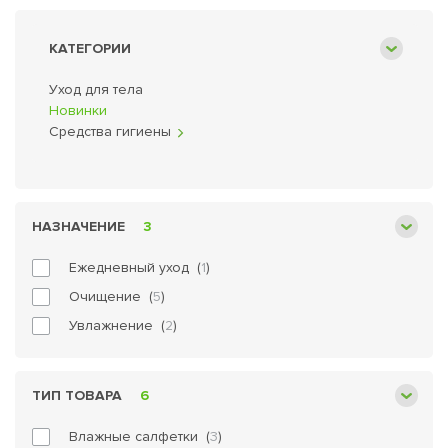
миллионов поклонниц во Франц
из самых популярных продукто
КАТЕГОРИИ
гипоаллергенны, не содержат 
России Лактацид продается в 
Уход для тела
Новинки
Средства гигиены
НАЗНАЧЕНИЕ
3
Ежедневный уход (
1
)
Очищение (
5
)
Увлажнение (
2
)
ТИП ТОВАРА
6
Влажные салфетки (
3
)