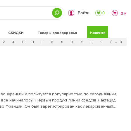
Войти
0
0 ₽
СКИДКИ
Товары для здоровья
Новинки
Z
А
Б
В
Г
К
Л
П
С
Ц
Ч
0 - 9
д во Франции и пользуется популярностью по сегодняшний
е все начиналось? Первый продукт линии средств Лактацид
во Франции. Он был зарегистрирован как лекарственный
 устранения неприятных последствий его нарушения. Со
за днем поддерживали естественную микрофлору и
ботана линия Лактацид, широкий ассортимент которой
 и потребностей.Средства Лактацид сначала завоевали сердца