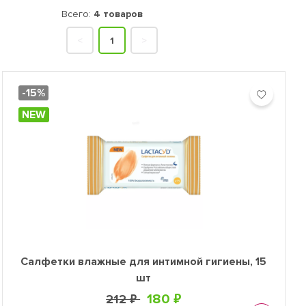
 в России, Бельгии, Голландии, Польше, Чехии, а также один
Всего:
4 товаров
Европе по самым высоким стандартам. Все средства
<
1
>
ачены для ежедневной интимной гигиены начиная с 12 лет. В
-15%
NEW
Салфетки влажные для интимной гигиены, 15
шт
180 ₽
212 ₽