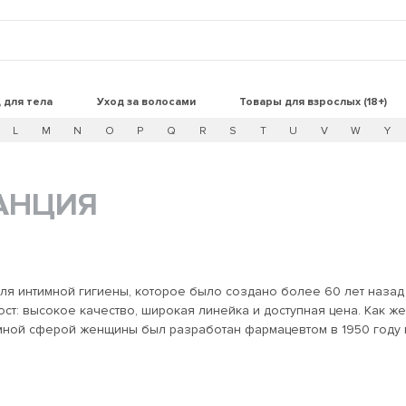
 для тела
Уход за волосами
Товары для взрослых (18+)
L
M
N
O
P
Q
R
S
T
U
V
W
Y
АНЦИЯ
для интимной гигиены, которое было создано более 60 лет наза
ост: высокое качество, широкая линейка и доступная цена. Как ж
имной сферой женщины был разработан фармацевтом в 1950 году 
ля восстановления естественной микрофлоры интимной области и
 девушкам нужны средства ежедневного ухода, которые бы день 
 а также обеспечивали свежесть и комфорт. Поэтому была разра
обрать идеальный продукт в зависимости от своих особенностей