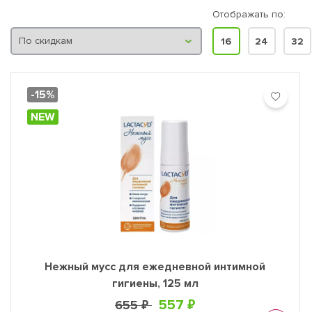
ии, а затем и по всей Европе. Сейчас Лактацид — №1 по продажам
Отображать по:
в в Италии, Франции и Испании. Линия Лактацид производится в 
16
24
32
мыла и клинически протестированы. Продукты Лактацид предназн
большинстве аптек и крупных гипермаркетах.
-15%
NEW
Нежный мусс для ежедневной интимной
гигиены, 125 мл
557 ₽
655 ₽