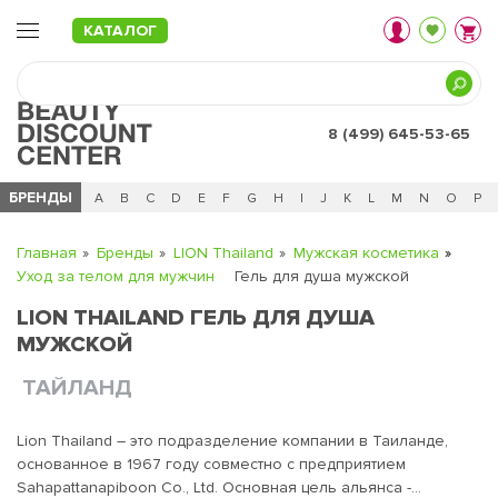
КАТАЛОГ
8 (499) 645-53-65
БРЕНДЫ
Ц
Ч
0 - 9
A
B
C
D
E
F
G
H
I
J
K
L
M
N
O
P
Главная
Бренды
LION Thailand
Мужская косметика
Уход за телом для мужчин
Гель для душа мужской
LION THAILAND ГЕЛЬ ДЛЯ ДУША
МУЖСКОЙ
ТАЙЛАНД
Lion Thailand – это подразделение компании в Таиланде,
основанное в 1967 году совместно с предприятием
Sahapattanapiboon Co., Ltd. Основная цель альянса -