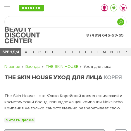
КАТАЛОГ
8 (499) 645-53-65
БРЕНДЫ
Ц
Ч
0 - 9
A
B
C
D
E
F
G
H
I
J
K
L
M
N
O
P
Главная
Бренды
THE SKIN HOUSE
Уход для лица
THE SKIN HOUSE УХОД ДЛЯ ЛИЦА
КОРЕЯ
The Skin House – это Южно-Корейский космецевтический и
косметический бренд, принадлежащий компании Noksibcho.
Компания не только самостоятельно разрабатывает свою
продукцию: Noksibcho имеет собственные лаборатории и
Читать далее
отличную команду исследователей, благодаря чему эта
уникальная косметика действительно работает, заботится о