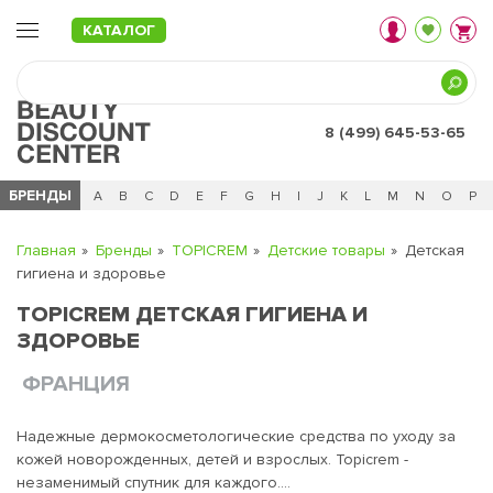
КАТАЛОГ
8 (499) 645-53-65
БРЕНДЫ
Ц
Ч
0 - 9
A
B
C
D
E
F
G
H
I
J
K
L
M
N
O
P
Главная
Бренды
TOPICREM
Детские товары
Детская
гигиена и здоровье
TOPICREM ДЕТСКАЯ ГИГИЕНА И
ЗДОРОВЬЕ
ФРАНЦИЯ
Надежные дермокосметологические средства по уходу за
кожей новорожденных, детей и взрослых. Topicrem -
незаменимый спутник для каждого.